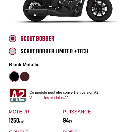
SCOUT BOBBER
SCOUT BOBBER LIMITED +TECH
Black Metallic
Ce modèle peut être converti en version A2.
Voir tous les modèles A2
MOTEUR
PUISSANCE
1250
94
cm³
CV