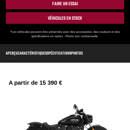
FAIRE UN ESSAI
VÉHICULES EN STOCK
*Les véhicules peuvent être présentés avec des accessoires, des couleurs et des
spécifications en option - Photo non contractuelle.
APERÇU
CARACTÉRISTIQUES
SPÉCIFICATIONS
PHOTOS
A partir de
15 390 €