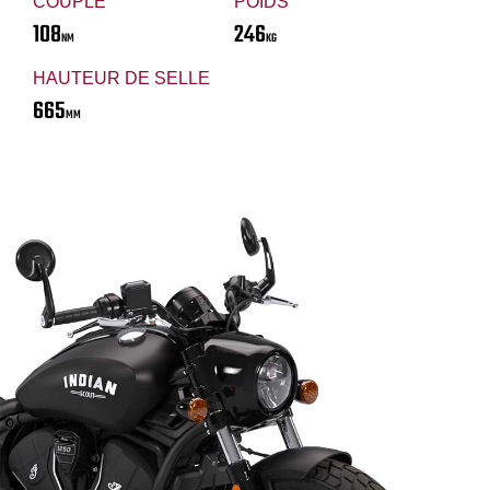
COUPLE
POIDS
108
246
NM
KG
HAUTEUR DE SELLE
665
MM