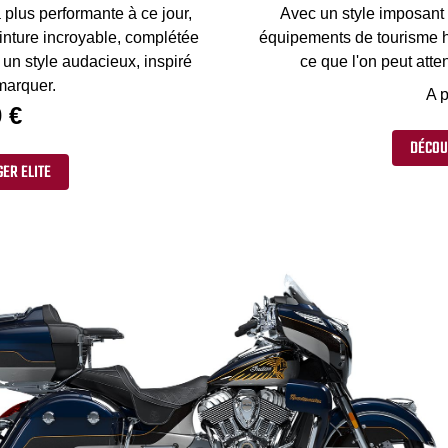
 plus performante à ce jour,
Avec un style imposant e
inture incroyable, complétée
équipements de tourisme ha
 un style audacieux, inspiré
ce que l'on peut att
emarquer.
A p
 €
DÉCOUV
ER ELITE