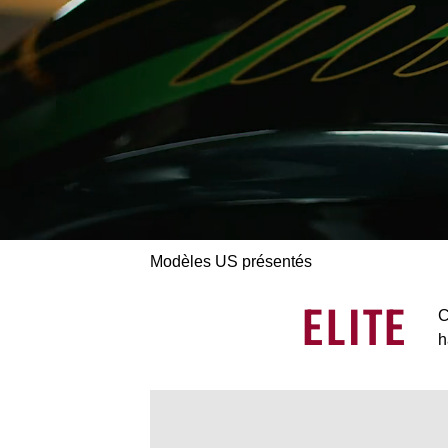
Modèles US présentés
ELITE
C
h